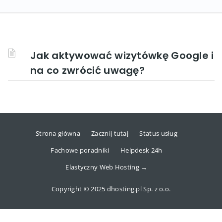
Jak aktywować wizytówkę Google i
na co zwrócić uwagę?
Strona główna
Zacznij tutaj
Status usług
Fachowe poradniki
Helpdesk 24h
Elastyczny Web Hosting →
Copyright © 2025 dhosting.pl Sp. z o.o.