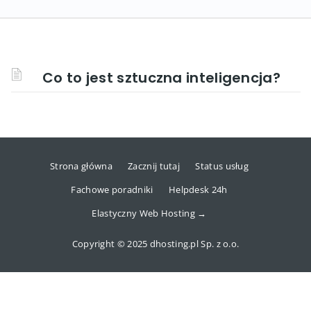
Co to jest sztuczna inteligencja?
Strona główna
Zacznij tutaj
Status usług
Fachowe poradniki
Helpdesk 24h
Elastyczny Web Hosting →
Copyright © 2025 dhosting.pl Sp. z o.o.