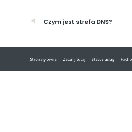
Czym jest strefa DNS?
Strona główna
Zacznij tutaj
Status usług
Facho