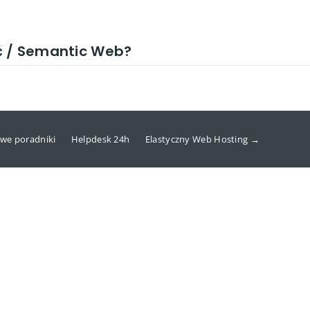
ć / Semantic Web?
we poradniki
Helpdesk 24h
Elastyczny Web Hosting →