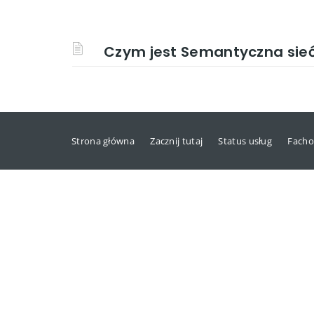
Czym jest Semantyczna sie
Strona główna
Zacznij tutaj
Status usług
Facho