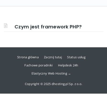
Czym jest framework PHP?
Strona główna
Zacznij tutaj
Status usług
Fachowe poradniki
Helpdesk 24h
Elastyczny Web Hosting →
Copyright © 2025 dhosting.pl Sp. z o.o.