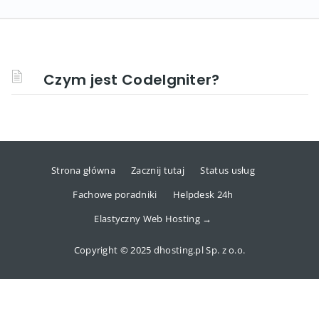
Czym jest CodeIgniter?
Strona główna
Zacznij tutaj
Status usług
Fachowe poradniki
Helpdesk 24h
Elastyczny Web Hosting →
Copyright © 2025 dhosting.pl Sp. z o.o.