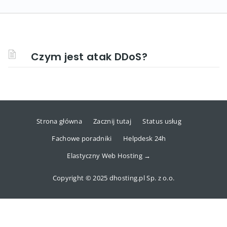
Czym jest atak DDoS?
Strona główna
Zacznij tutaj
Status usług
Fachowe poradniki
Helpdesk 24h
Elastyczny Web Hosting →
Copyright © 2025 dhosting.pl Sp. z o.o.