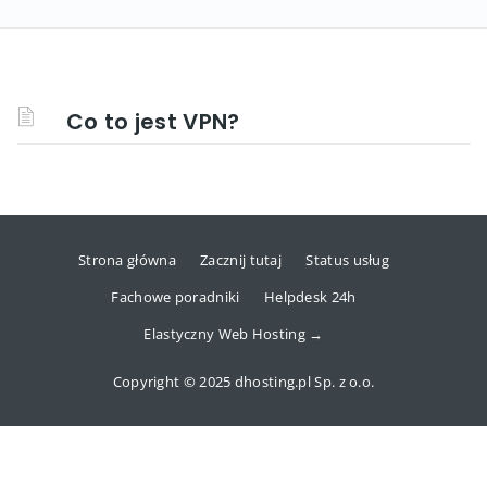
Co to jest VPN?
Strona główna
Zacznij tutaj
Status usług
Fachowe poradniki
Helpdesk 24h
Elastyczny Web Hosting →
Copyright © 2025 dhosting.pl Sp. z o.o.