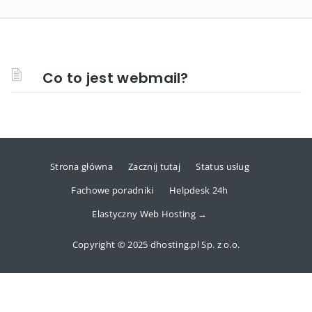
Co to jest webmail?
Strona główna
Zacznij tutaj
Status usług
Fachowe poradniki
Helpdesk 24h
Elastyczny Web Hosting →
Copyright © 2025 dhosting.pl Sp. z o.o.