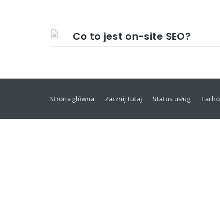
Co to jest on-site SEO?
Strona główna
Zacznij tutaj
Status usług
Facho