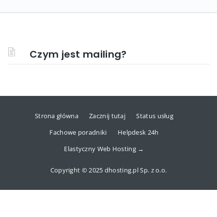
Czym jest mailing?
Strona główna
Zacznij tutaj
Status usług
Fachowe poradniki
Helpdesk 24h
Elastyczny Web Hosting →
Copyright © 2025 dhosting.pl Sp. z o.o.