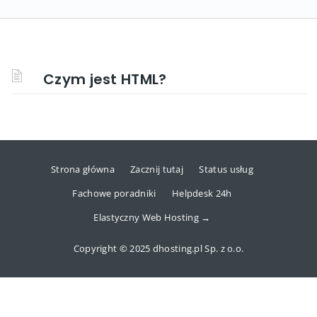
Czym jest HTML?
Strona główna
Zacznij tutaj
Status usług
Fachowe poradniki
Helpdesk 24h
Elastyczny Web Hosting →
Copyright © 2025 dhosting.pl Sp. z o.o.