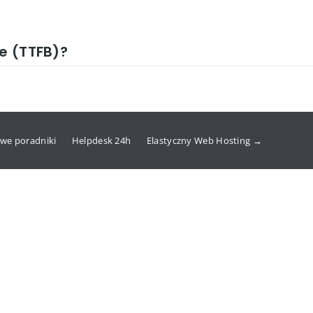
te (TTFB)?
we poradniki
Helpdesk 24h
Elastyczny Web Hosting →