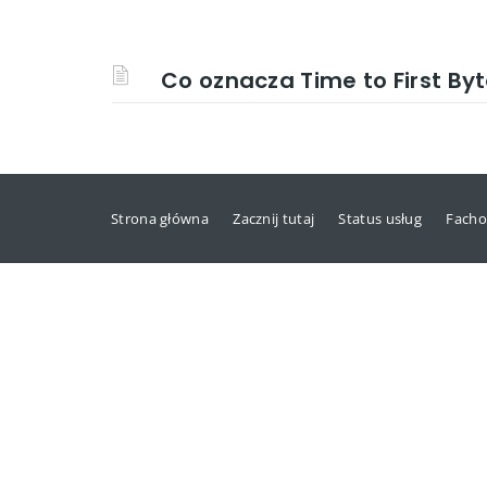
Co oznacza Time to First By
Strona główna
Zacznij tutaj
Status usług
Facho