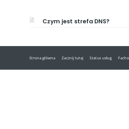
Czym jest strefa DNS?
Strona główna
Zacznij tutaj
Status usług
Facho