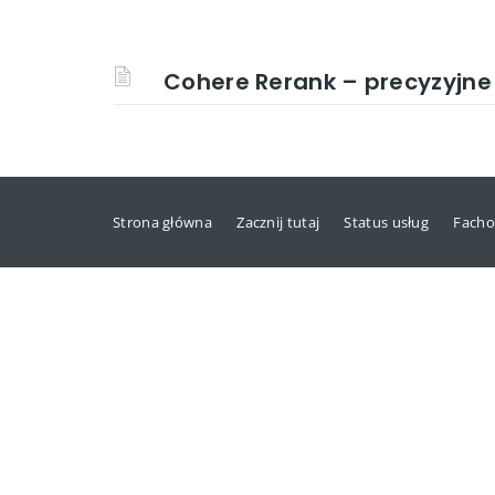
Cohere Rerank – precyzyjn
Strona główna
Zacznij tutaj
Status usług
Facho