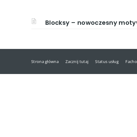
Blocksy – nowoczesny motyw
Strona główna
Zacznij tutaj
Status usług
Facho