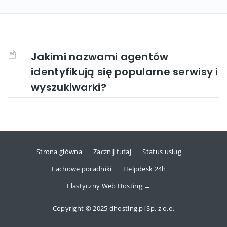
Jakimi nazwami agentów
identyfikują się popularne serwisy i
wyszukiwarki?
Strona główna
Zacznij tutaj
Status usług
Fachowe poradniki
Helpdesk 24h
Elastyczny Web Hosting →
Copyright © 2025 dhosting.pl Sp. z o.o.