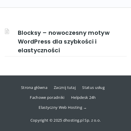
Blocksy – nowoczesny motyw
WordPress dla szybkości i
elastyczności
Strona główna
Zacznij tutaj
Status usług
Fachowe poradniki
Helpdesk 24h
Elastyczny Web Hosting →
Copyright © 2025 dhosting.pl Sp. z o.o.