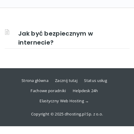
Jak być bezpiecznym w
internecie?
Strona główna
Zacznij tutaj
Status usług
Fachowe poradniki
Helpdesk 24h
Elastyczny Web Hosting →
Copyright © 2025 dhosting.pl Sp. z o.o.