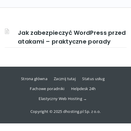
Jak zabezpieczyć WordPress przed
atakami – praktyczne porady
Strona główna
Zacznij tutaj
Status usług
Fachowe poradniki
Helpdesk 24h
Elastyczny Web Hosting →
Copyright © 2025 dhosting.pl Sp. z o.o.