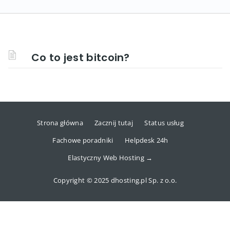
Co to jest bitcoin?
Strona główna
Zacznij tutaj
Status usług
Fachowe poradniki
Helpdesk 24h
Elastyczny Web Hosting →
Copyright © 2025 dhosting.pl Sp. z o.o.