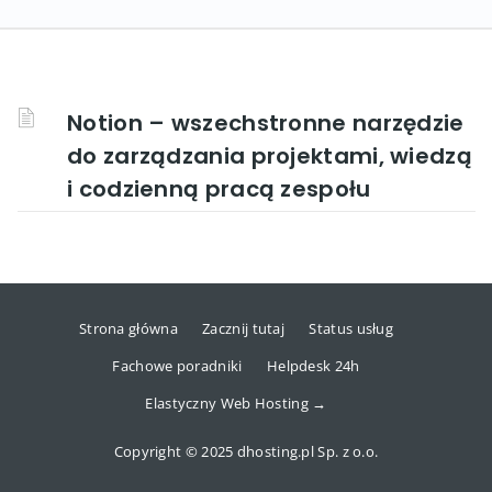
Notion – wszechstronne narzędzie
do zarządzania projektami, wiedzą
i codzienną pracą zespołu
Strona główna
Zacznij tutaj
Status usług
Fachowe poradniki
Helpdesk 24h
Elastyczny Web Hosting →
Copyright © 2025 dhosting.pl Sp. z o.o.