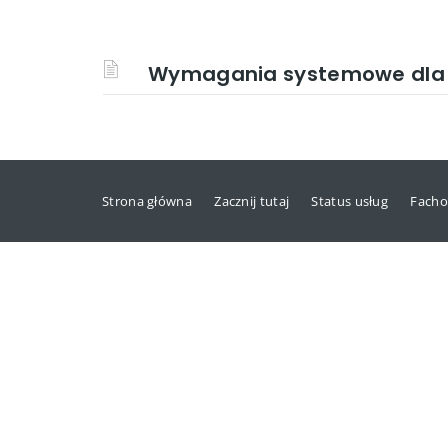
Wymagania systemowe dla P
Strona główna
Zacznij tutaj
Status usług
Facho