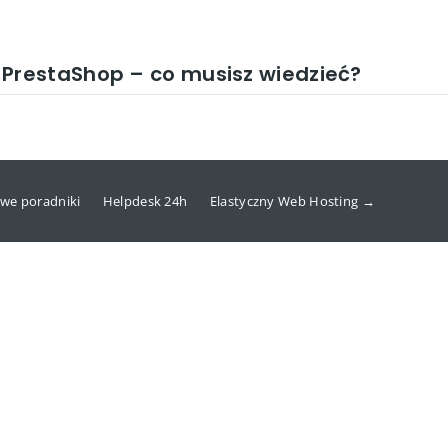
restaShop – co musisz wiedzieć?
we poradniki
Helpdesk 24h
Elastyczny Web Hosting →