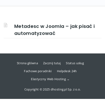
Metadesc w Joomla – jak pisać i
automatyzować
Strona główna
Zacznij tutaj
Status usług
Fachowe poradniki
Helpdesk 24h
Elastyczny Web Hosting →
Copyright © 2025 dhosting.pl Sp. z o.o.