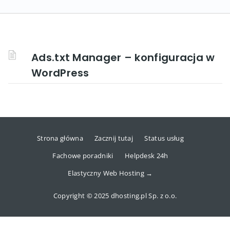
Ads.txt Manager – konfiguracja w
WordPress
Strona główna
Zacznij tutaj
Status usług
Fachowe poradniki
Helpdesk 24h
Elastyczny Web Hosting →
Copyright © 2025 dhosting.pl Sp. z o.o.