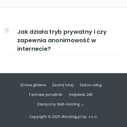
Jak działa tryb prywatny i czy
zapewnia anonimowość w
internecie?
Strona główna
Zacznij tutaj
Status usług
Fachowe poradniki
Helpdesk 24h
Elastyczny Web Hosting →
Copyright © 2025 dhosting.pl Sp. z o.o.