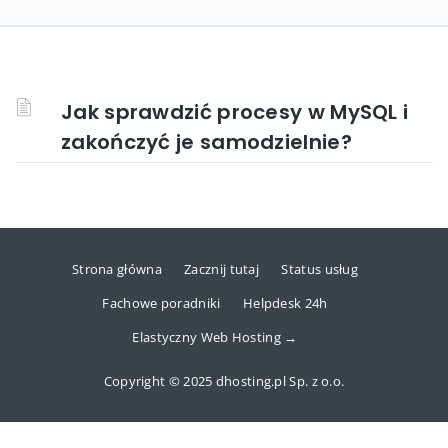
Jak sprawdzić procesy w MySQL i
zakończyć je samodzielnie?
Strona główna
Zacznij tutaj
Status usług
Fachowe poradniki
Helpdesk 24h
Elastyczny Web Hosting →
Copyright © 2025 dhosting.pl Sp. z o.o.