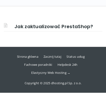
Jak zaktualizować PrestaShop?
Strona główna
Zacznij tutaj
Status usług
Fachowe poradniki
Helpdesk 24h
Elastyczny Web Hosting →
Copyright © 2025 dhosting.pl Sp. z o.o.