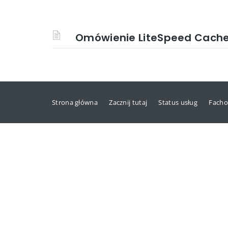
Omówienie LiteSpeed Cach
Strona główna
Zacznij tutaj
Status usług
Facho