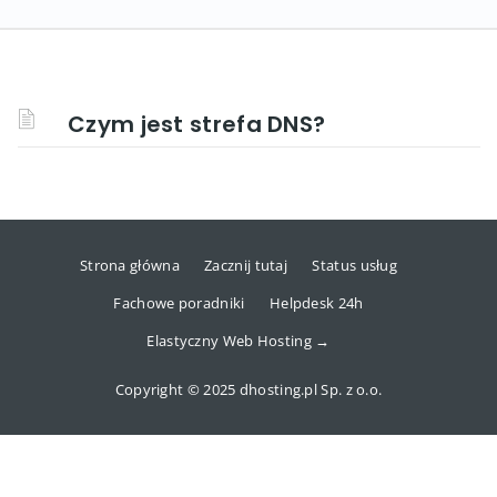
Czym jest strefa DNS?
Strona główna
Zacznij tutaj
Status usług
Fachowe poradniki
Helpdesk 24h
Elastyczny Web Hosting →
Copyright © 2025 dhosting.pl Sp. z o.o.