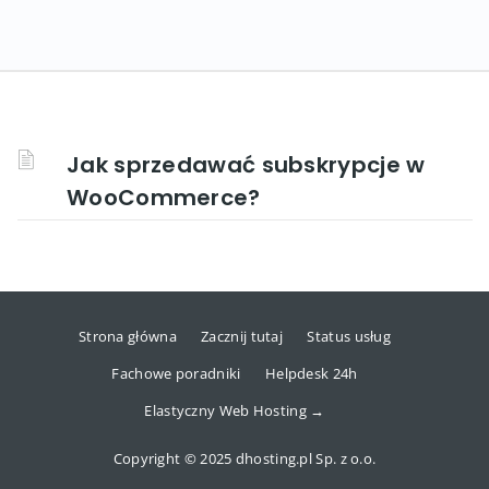
Jak sprzedawać subskrypcje w
WooCommerce?
Strona główna
Zacznij tutaj
Status usług
Fachowe poradniki
Helpdesk 24h
Elastyczny Web Hosting →
Copyright © 2025 dhosting.pl Sp. z o.o.