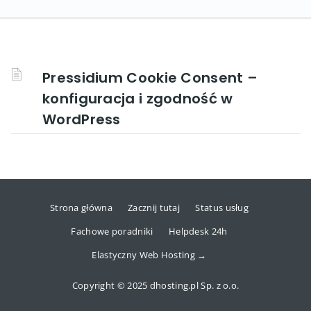
Pressidium Cookie Consent –
konfiguracja i zgodność w
WordPress
Strona główna
Zacznij tutaj
Status usług
Fachowe poradniki
Helpdesk 24h
Elastyczny Web Hosting →
Copyright © 2025 dhosting.pl Sp. z o.o.