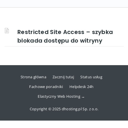
Restricted Site Access – szybka
blokada dostępu do witryny
Strona główna
Zacznij tutaj
Status usług
Fachowe poradniki
Helpdesk 24h
Elastyczny Web Hosting →
Copyright © 2025 dhosting.pl Sp. z o.o.