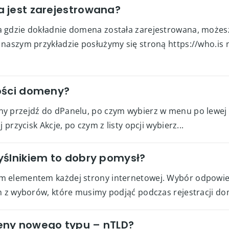
 jest zarejestrowana?
 gdzie dokładnie domena została zarejestrowana, możesz 
 naszym przykładzie posłużymy się stroną https://who.is
ości domeny?
y przejdź do dPanelu, po czym wybierz w menu po lewej s
przycisk Akcje, po czym z listy opcji wybierz...
yślnikiem to dobry pomysł?
ym elementem każdej strony internetowej. Wybór odpowi
m z wyborów, które musimy podjąć podczas rejestracji dome
eny nowego typu – nTLD?