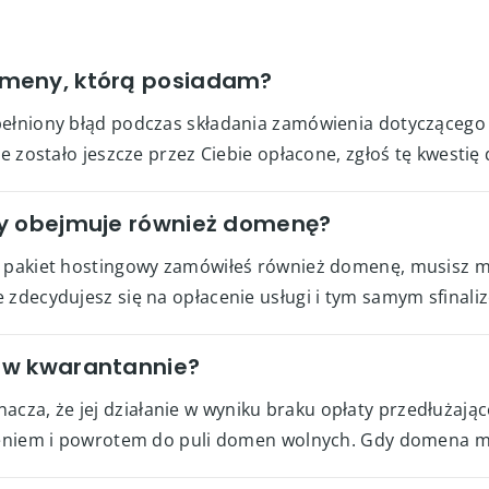
meny, którą posiadam?
pełniony błąd podczas składania zamówienia dotyczącego 
ie zostało jeszcze przez Ciebie opłacone, zgłoś tę kwestię
wy obejmuje również domenę?
a pakiet hostingowy zamówiłeś również domenę, musisz m
 zdecydujesz się na opłacenie usługi i tym samym sfinaliz
 w kwarantannie?
a, że jej działanie w wyniku braku opłaty przedłużające
nieniem i powrotem do puli domen wolnych. Gdy domena ma