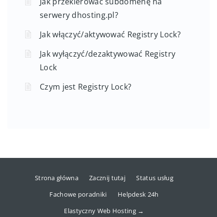
Jak przekierować subdomenę na
serwery dhosting.pl?
Jak włączyć/aktywować Registry Lock?
Jak wyłączyć/dezaktywować Registry
Lock
Czym jest Registry Lock?
Strona główna
Zacznij tutaj
Status usług
Fachowe poradniki
Helpdesk 24h
Elastyczny Web Hosting →