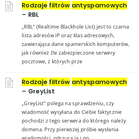
Rodzaje
filtrów
antyspamowych
– RBL
„RBL” (Realtime Blackhole List) jest to czarna
lista adresów IP oraz klas adresowych,
zawierająca dane spamerskich komputerów,
jak również źle zabezpieczone serwery
pocztowe, z których prze
Rodzaje
filtrów
antyspamowych
– GreyList
„GreyList” polega na sprawdzeniu, czy
wiadomość wysyłana do Ciebie faktycznie
pochodzi z tego serwera do którego należy
domena. Przy pierwszej próbie wysłania
wiadomości, odrzuca ją i po