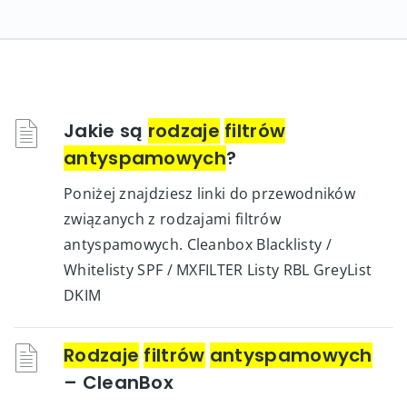
Jakie są
rodzaje
filtrów
antyspamowych
?
Poniżej znajdziesz linki do przewodników
związanych z rodzajami filtrów
antyspamowych. Cleanbox Blacklisty /
Whitelisty SPF / MXFILTER Listy RBL GreyList
DKIM
Rodzaje
filtrów
antyspamowych
– CleanBox